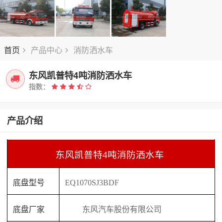
首页
产品中心
消防洒水车
东风凯普特4吨消防洒水车
指数：
产品介绍
东风凯普特4吨消防洒水车
底盘型号
EQ1070SJ3BDF
底盘厂家
东风汽车股份有限公司