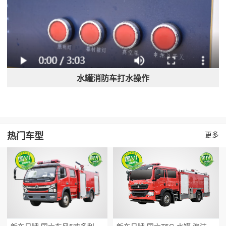
水罐消防车打水操作
热门车型
更多