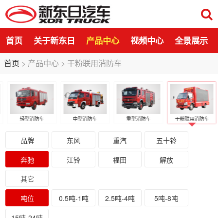
首页
关于新东日
产品中心
视频中心
全景展示
首页
>
产品中心
>
干粉联用消防车
轻型消防车
中型消防车
重型消防车
干粉联用消防车
品牌
东风
重汽
五十铃
奔驰
江铃
福田
解放
其它
吨位
0.5吨-1吨
2.5吨-4吨
5吨-8吨
15吨-24吨