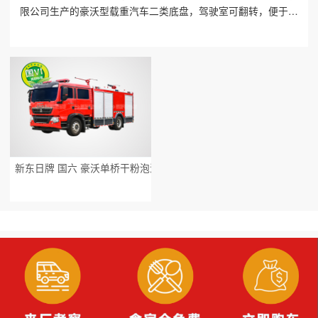
限公司生产的豪沃型载重汽车二类底盘，驾驶室可翻转，便于发
动机维修。上装包括泵房、器材箱、水罐、泡沫罐和干粉罐等，
整车载液量为水3...
新东日牌 国六 豪沃单桥干粉泡沫联用消防车