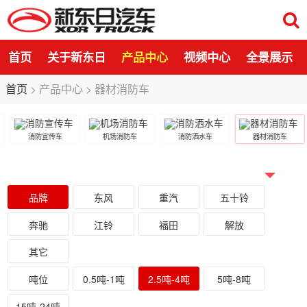
首页
关于新东日
产品中心
视频中心
全景展示
首页
>
产品中心
>
器材消防车
消防宣传车
机场消防车
消防洒水车
器材消防车
品牌
东风
重汽
五十铃
奔驰
江铃
福田
解放
其它
吨位
0.5吨-1吨
2.5吨-4吨
5吨-8吨
15吨-24吨