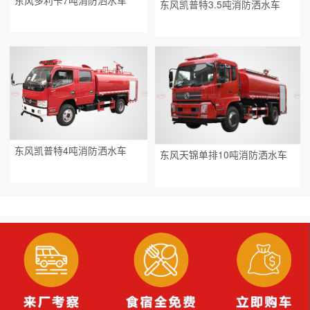
东风凯普特3.5吨消防洒水车
东风凯普特4吨消防洒水车
东风天锦单排10吨消防洒水车