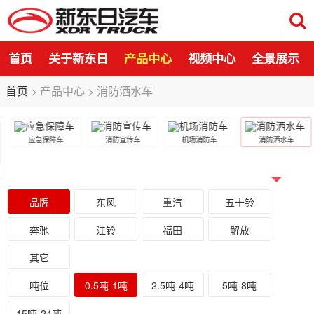
首页
关于新东日
产品中心
视频中心
全景展示
首页
>
产品中心
>
消防洒水车
应急保障车
消防宣传车
机场消防车
消防洒水车
品牌
东风
重汽
五十铃
奔驰
江铃
福田
解放
其它
吨位
0.5吨-1吨
2.5吨-4吨
5吨-8吨
15吨-24吨